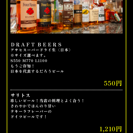
ＤＲＡＦＴ ＢＥＥＲＳ
アサヒスーパードライ生〈日本〉
※サイズ選べます。
S550 M770 L1100
もうご存知！
日本を代表するだろうビール
550円
サリトス
珍しいビール！当店の料理とよく合う！
さわやかでほんのり甘い
テキーラフレーバーの
ドイツビールです！
1,210円